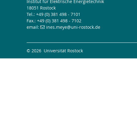
Institut für Elektrische Energietechnik
18051 Rostock
Tel.: +49 (0) 381 498 - 7101
Fax.: +49 (0) 381 498 - 7102
email:
ines.meye
@uni-rostock
.de
© 2026 Universität Rostock