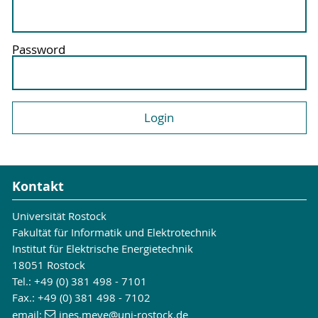
Password
Kontakt
Universität Rostock
Fakultät für Informatik und Elektrotechnik
Institut für Elektrische Energietechnik
18051 Rostock
Tel.: +49 (0) 381 498 - 7101
Fax.: +49 (0) 381 498 - 7102
email:
ines.meye
@uni-rostock
.de