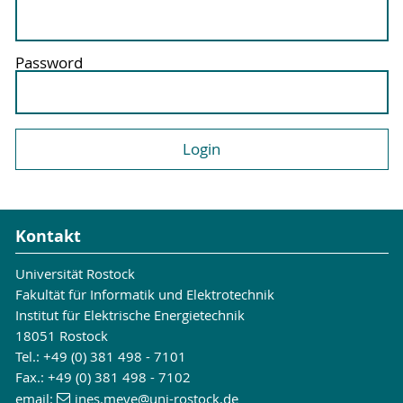
Password
Kontakt
Universität Rostock
Fakultät für Informatik und Elektrotechnik
Institut für Elektrische Energietechnik
18051 Rostock
Tel.: +49 (0) 381 498 - 7101
Fax.: +49 (0) 381 498 - 7102
email:
ines.meye
@uni-rostock
.de