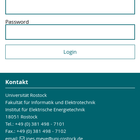
Password
Kontakt
Universität Rostock
Fakultät für Informatik und Elektrotechnik
Institut für Elektrische Energietechnik
18051 Rostock
Tel.: +49 (0) 381 498 - 7101
Fax.: +49 (0) 381 498 - 7102
email:
ines.meye
@uni-rostock
.de